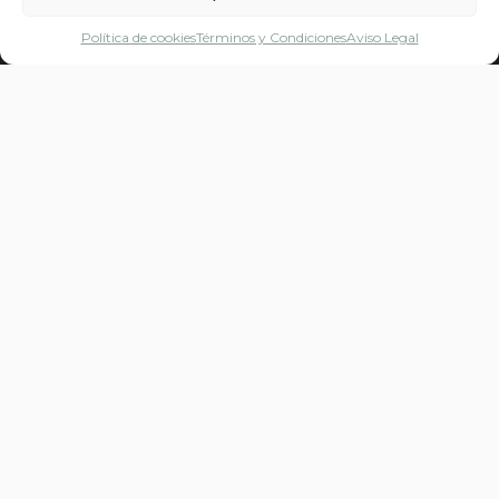
Política de cookies
Términos y Condiciones​
Aviso Legal
15705 - Santiago de Compostela
A Coruña, España.
+34 609 829 477
info@quietud.org
LINKS
Formación 2026
Retiros
El camino