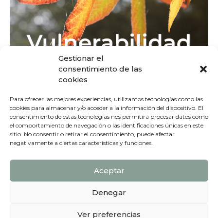
Gestionar el
Vulnerabilidad
consentimiento de las
Permitirme entrar en contacto con mi
cookies
vulnerabilidad me coloca en un lugar interno de
apertura. De mayor presencia y conciencia de
Para ofrecer las mejores experiencias, utilizamos tecnologías como las
todo lo que me rodea. Mi mente se vuelve
cookies para almacenar y/o acceder a la información del dispositivo. El
consentimiento de estas tecnologías nos permitirá procesar datos como
leer más
el comportamiento de navegación o las identificaciones únicas en este
sitio. No consentir o retirar el consentimiento, puede afectar
negativamente a ciertas características y funciones.
Aceptar
Denegar
Ver preferencias