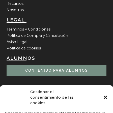
Recursos
Nosotros
LEGAL
Términos y Condiciones​
Política de Compra y Cancelación
Aviso Legal
Política de cookies
ALUMNOS
CONTENIDO PARA ALUMNOS
Gestionar el
consentimiento de las
cookies
Quietud
Para ofrecer las mejores experiencias, utilizamos tecnologías como las