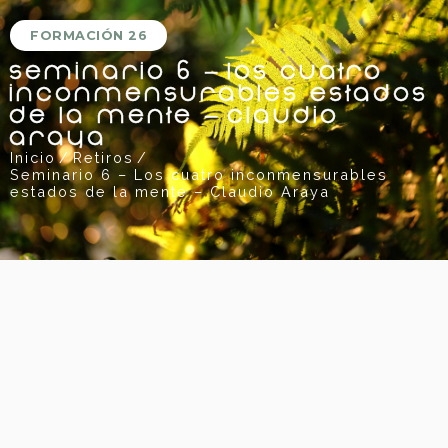
FORMACIÓN 26
Seminario 6 – Los cuatro
inconmensurables estados
de la mente – Claudio
Araya
Inicio
/
Retiros
/
Seminario 6 – Los cuatro inconmensurables
estados de la mente – Claudio Araya